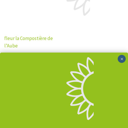
Navigation
fleur la Compostière de
de
l’Aube
l’article
Rechercher :